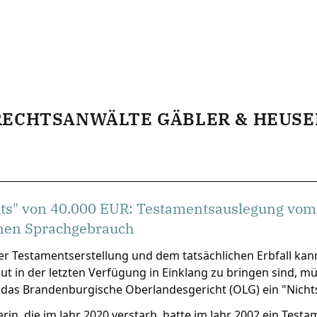
RECHTSANWÄLTE GÄBLER & HEUSE
hts" von 40.000 EUR: Testamentsauslegung vom
nen Sprachgebrauch
r Testamentserstellung und dem tatsächlichen Erbfall kan
t in der letzten Verfügung in Einklang zu bringen sind, m
 das Brandenburgische Oberlandesgericht (OLG) ein "Nichts
erin, die im Jahr 2020 verstarb, hatte im Jahr 2002 ein Test