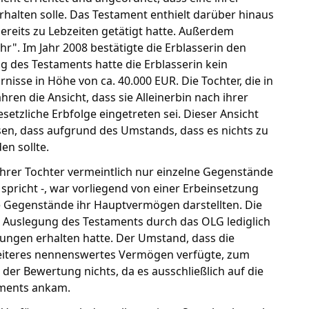
alten solle. Das Testament enthielt darüber hinaus
bereits zu Lebzeiten getätigt hatte. Außerdem
r". Im Jahr 2008 bestätigte die Erblasserin den
g des Testaments hatte die Erblasserin kein
sse in Höhe von ca. 40.000 EUR. Die Tochter, die in
ren die Ansicht, dass sie Alleinerbin nach ihrer
etzliche Erbfolge eingetreten sei. Dieser Ansicht
sen, dass aufgrund des Umstands, dass es nichts zu
en sollte.
ihrer Tochter vermeintlich nur einzelne Gegenstände
pricht -, war vorliegend von einer Erbeinsetzung
 Gegenstände ihr Hauptvermögen darstellten. Die
r Auslegung des Testaments durch das OLG lediglich
ndungen erhalten hatte. Der Umstand, dass die
weiteres nennenswertes Vermögen verfügte, zum
der Bewertung nichts, da es ausschließlich auf die
aments ankam.