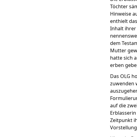
Töchter säm
Hinweise au
enthielt da
Inhalt ihre
nennenswert
dem Testame
Mutter gewo
hatte sich 
erben gebe,
Das OLG hob
zuwenden wo
auszugehen
Formulierun
auf die zwe
Erblasseri
Zeitpunkt i
Vorstellung