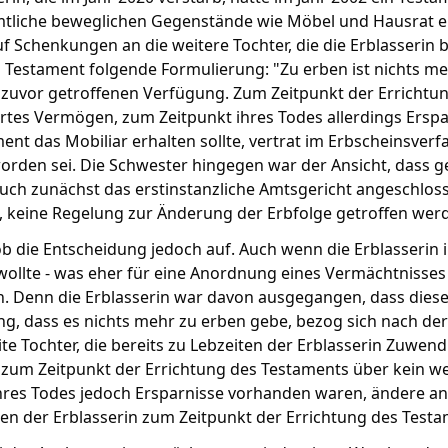
tliche beweglichen Gegenstände wie Möbel und Hausrat erh
f Schenkungen an die weitere Tochter, die die Erblasserin 
s Testament folgende Formulierung: "Zu erben ist nichts meh
r zuvor getroffenen Verfügung. Zum Zeitpunkt der Errichtun
es Vermögen, zum Zeitpunkt ihres Todes allerdings Ersparni
nt das Mobiliar erhalten sollte, vertrat im Erbscheinsverfah
rden sei. Die Schwester hingegen war der Ansicht, dass ges
auch zunächst das erstinstanzliche Amtsgericht angeschlos
 keine Regelung zur Änderung der Erbfolge getroffen werd
 die Entscheidung jedoch auf. Auch wenn die Erblasserin 
llte - was eher für eine Anordnung eines Vermächtnisses s
. Denn die Erblasserin war davon ausgegangen, dass diese
g, dass es nichts mehr zu erben gebe, bezog sich nach de
ite Tochter, die bereits zu Lebzeiten der Erblasserin Zuwe
n zum Zeitpunkt der Errichtung des Testaments über kein 
hres Todes jedoch Ersparnisse vorhanden waren, ändere an 
en der Erblasserin zum Zeitpunkt der Errichtung des Test