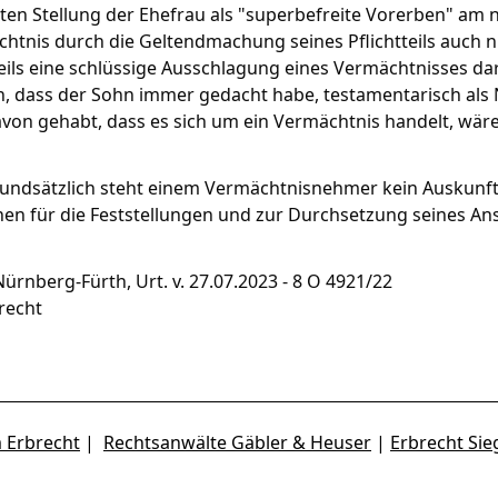
gten Stellung der Ehefrau als "superbefreite Vorerben" a
htnis durch die Geltendmachung seines Pflichtteils auch 
teils eine schlüssige Ausschlagung eines Vermächtnisses da
 dass der Sohn immer gedacht habe, testamentarisch als N
von gehabt, dass es sich um ein Vermächtnis handelt, wäre 
rundsätzlich steht einem Vermächtnisnehmer kein Auskunf
nen für die Feststellungen und zur Durchsetzung seines A
Nürnberg-Fürth, Urt. v. 27.07.2023 - 8 O 4921/22
recht
 Erbrecht
|
Rechtsanwälte Gäbler & Heuser
|
Erbrecht Si