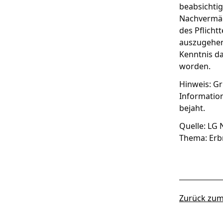
beabsichti
Nachvermäc
des Pflicht
auszugehen,
Kenntnis da
worden.
Hinweis: G
Informatio
bejaht.
Quelle: LG 
Thema: Erb
Zurück zum