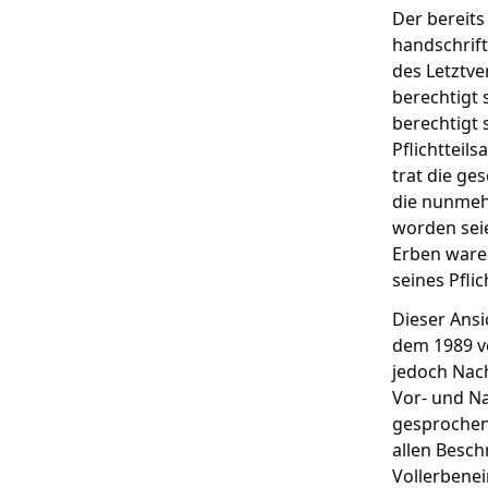
Der bereits
handschrift
des Letztve
berechtigt 
berechtigt 
Pflichtteil
trat die ge
die nunmehr
worden seie
Erben ware
seines Pfli
Dieser Ansi
dem 1989 ve
jedoch Nac
Vor- und Na
gesprochen.
allen Besch
Vollerbene