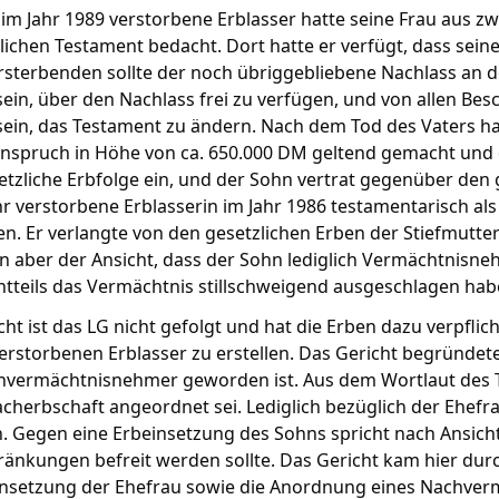
 im Jahr 1989 verstorbene Erblasser hatte seine Frau aus z
lichen Testament bedacht. Dort hatte er verfügt, dass sein
rsterbenden sollte der noch übriggebliebene Nachlass an d
sein, über den Nachlass frei zu verfügen, und von allen Besc
sein, das Testament zu ändern. Nach dem Tod des Vaters h
sanspruch in Höhe von ca. 650.000 DM geltend gemacht und
setzliche Erbfolge ein, und der Sohn vertrat gegenüber den 
 verstorbene Erblasserin im Jahr 1986 testamentarisch als
n. Er verlangte von den gesetzlichen Erben der Stiefmutte
n aber der Ansicht, dass der Sohn lediglich Vermächtnis
chtteils das Vermächtnis stillschweigend ausgeschlagen hab
cht ist das LG nicht gefolgt und hat die Erben dazu verpfli
rstorbenen Erblasser zu erstellen. Das Gericht begründete
hvermächtnisnehmer geworden ist. Aus dem Wortlaut des Te
cherbschaft angeordnet sei. Lediglich bezüglich der Ehefr
 Gegen eine Erbeinsetzung des Sohns spricht nach Ansicht
ränkungen befreit werden sollte. Das Gericht kam hier du
insetzung der Ehefrau sowie die Anordnung eines Nachver